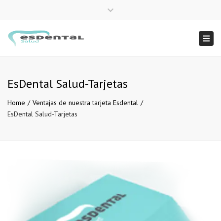
×
Close
958 222 949
info@esdentalsalud.com
top
Togg
bar
navi
EsDental Salud-Tarjetas
Home
Ventajas de nuestra tarjeta Esdental
EsDental Salud-Tarjetas