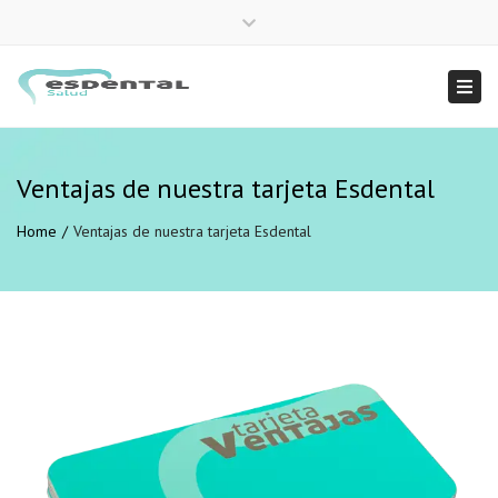
×
Close
958 222 949
info@esdentalsalud.com
top
Togg
bar
navi
Ventajas de nuestra tarjeta Esdental
Home
Ventajas de nuestra tarjeta Esdental