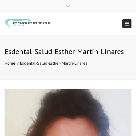
×
Close
958 222 949
info@esdentalsalud.com
top
Togg
bar
navi
Esdental-Salud-Esther-Martin-Linares
Home
Esdental-Salud-Esther-Martin-Linares