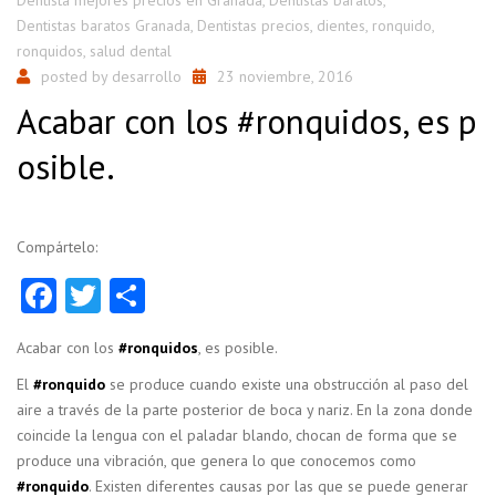
Dentistas baratos Granada
,
Dentistas precios
,
dientes
,
ronquido
,
ronquidos
,
salud dental
posted by
desarrollo
23 noviembre, 2016
Acabar con los #ronquidos, es p
osible.
Compártelo:
Facebook
Twitter
Compartir
Acabar con los
#ronquidos
, es posible.
El
#ronquido
se produce cuando existe una obstrucción al paso del
aire a través de la parte posterior de boca y nariz. En la zona donde
coincide la lengua con el paladar blando, chocan de forma que se
produce una vibración, que genera lo que conocemos como
#ronquido
. Existen diferentes causas por las que se puede generar